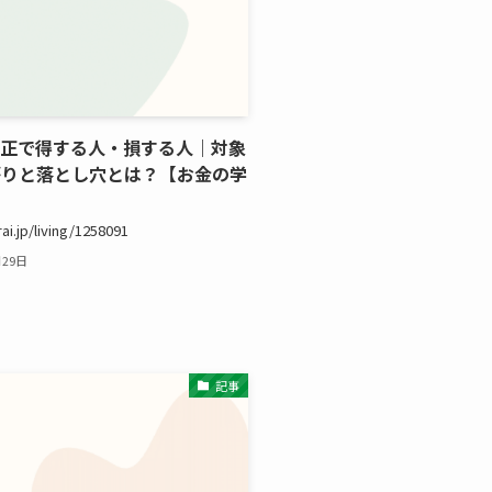
o改正で得する人・損する人｜対象
がりと落とし穴とは？【お金の学
rai.jp/living/1258091
月29日
記事