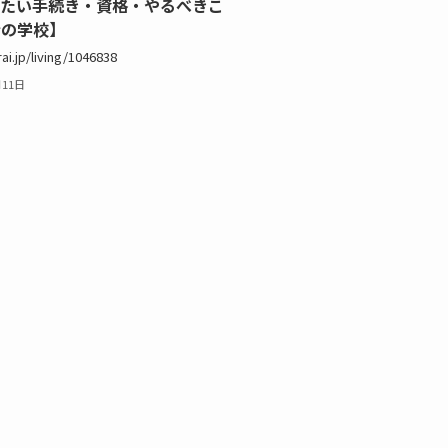
きたい手続き・資格・やるべきこ
金の学校】
rai.jp/living/1046838
月11日