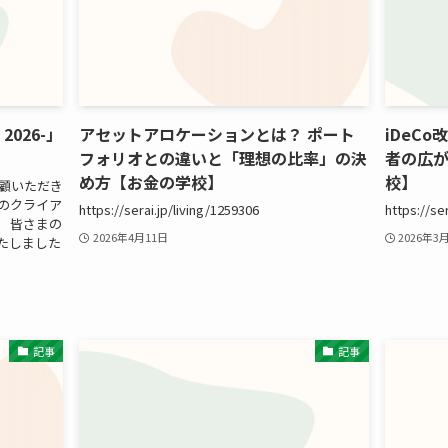
 2026-」
アセットアロケーションとは？ ポート
iDeC
フォリオとの違いと「理想の比率」の決
者の広
め方【お金の学校】
校】
愛顧いただき
のクライア
https://serai.jp/living/1259306
https://se
 皆さまの
2026年4月11日
2026年3
たしました
記事
記事