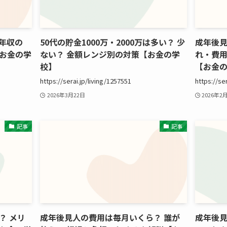
「年収の
50代の貯金1000万・2000万は多い？ 少
成年後見
お金の学
ない？ 金額レンジ別の対策【お金の学
れ・費
校】
【お金
https://serai.jp/living/1257551
https://se
2026年3月22日
2026年2
記事
記事
？ メリ
成年後見人の費用は毎月いくら？ 誰が
成年後見